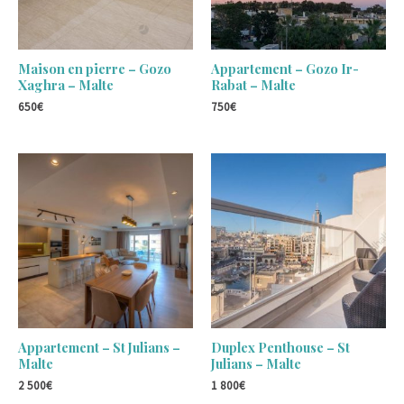
Maison en pierre – Gozo
Appartement – Gozo Ir-
Xaghra – Malte
Rabat – Malte
650
€
750
€
Appartement – St Julians –
Duplex Penthouse – St
Malte
Julians – Malte
2 500
€
1 800
€