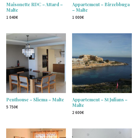
Maisonette RDC – Attard –
Appartement – Birzebbuga
Malte
– Malte
1 040
€
1 000
€
Penthouse – Sliema – Malte
Appartement – St Julians –
Malte
5 750
€
2 600
€