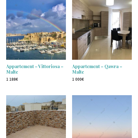
Appartement – Vittoriosa –
Appartement – Qawra –
Malte
Malte
1 188
€
1 000
€