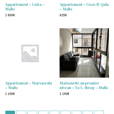
Appartement – Gzira –
Appartement – Gozo Il-Qala
Malte
– Malte
1 600
€
625
€
Appartement – Marsascala
Maisonette au premier
– Malte
niveau – Ta`L-ibrag – Malte
1 100
€
1 100
€