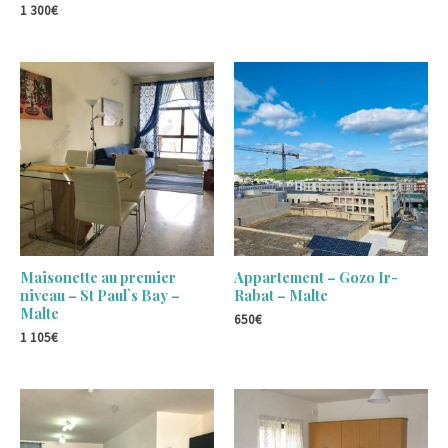
1 300
€
Maisonette au premier
Appartement – Gozo Ir-
niveau – St Paul`s Bay –
Rabat – Malte
Malte
650
€
1 105
€