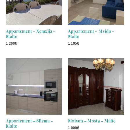
Appartement – Xemxija –
Appartement – Msida –
Malte
Malte
1 200
€
1 105
€
Appartement – Sliema –
Maison – Mosta – Malte
Malte
1 000
€