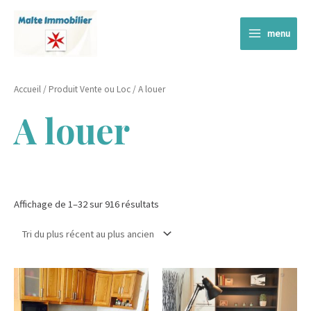
Aller
au
menu
contenu
Main
Menu
Accueil
/ Produit Vente ou Loc / A louer
A louer
Affichage de 1–32 sur 916 résultats