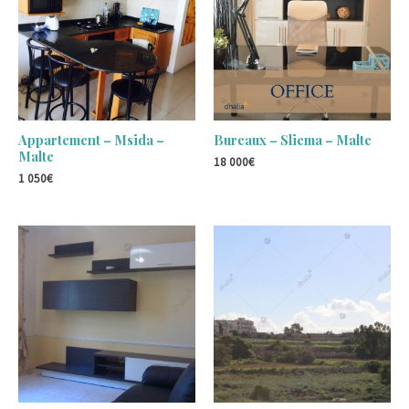
Appartement – Msida –
Bureaux – Sliema – Malte
Malte
18 000
€
1 050
€