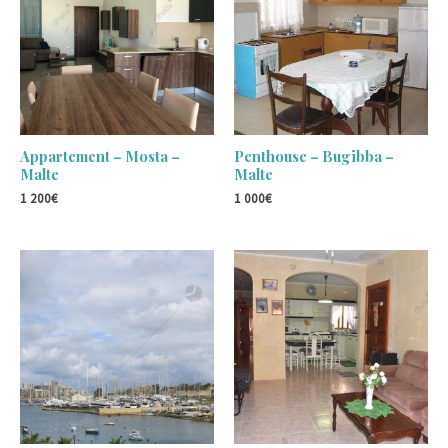
Appartement – Mosta –
Penthouse – Bugibba –
Malte
Malte
1 200
€
1 000
€