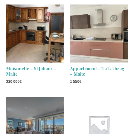
Maisonette – St Julians –
Appartement – Ta`L-ibrag
Malte
– Malte
230 000
€
1 550
€