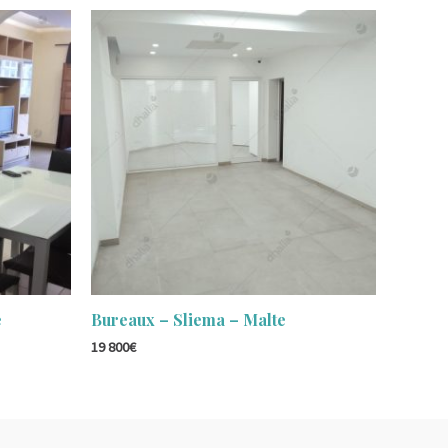
e
Bureaux – Sliema – Malte
19 800
€