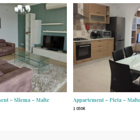
ent – Sliema – Malte
Appartement – Pieta – Malt
1 050
€